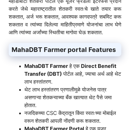
महाडीबीटी शेतकरी पोर्टल एक यूजर फ्रेंडली इंटरफेस प्रदान
करते जेथे महाराष्ट्रातील शेतकरी स्वतःचे खाते तयार करू
शकतात, अर्ज भरू शकतात, आवश्यक कागदपत्रे सबमिट करू
शकतात व त्यांच्या दिलेल्या माहितीप्रमाणे योजनांचा लाभ घेणे
आणि त्यांच्या अर्जांच्या स्थितीचा मागोवा घेऊ शकतात.
MahaDBT Farmer portal
Features
MahaDBT Farmer
हे एक
Direct Benefit
Transfer (DBT)
पोर्टल आहे, ज्याचा अर्थ आहे थेट
लाभ हस्तांतरण.
थेट लाभ हस्तांतरण प्रणालीमुळे योजनेस पात्र
असणाऱ्या शेतकऱ्याच्या बँक खात्यात थेट पैसे जमा
होतात.
नजदिकच्या CSC केंद्रातून किंवा स्वतःच्या मोबाईल
वरून शेतकरी आपली नोंदणी करू शकतात.
MahaDBT Farmer Portal
हे एक यूजर