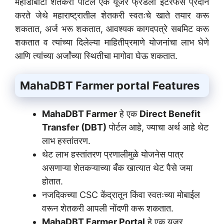
महाडीबीटी शेतकरी पोर्टल एक यूजर फ्रेंडली इंटरफेस प्रदान
करते जेथे महाराष्ट्रातील शेतकरी स्वतःचे खाते तयार करू
शकतात, अर्ज भरू शकतात, आवश्यक कागदपत्रे सबमिट करू
शकतात व त्यांच्या दिलेल्या माहितीप्रमाणे योजनांचा लाभ घेणे
आणि त्यांच्या अर्जांच्या स्थितीचा मागोवा घेऊ शकतात.
MahaDBT Farmer portal
Features
MahaDBT Farmer
हे एक
Direct Benefit
Transfer (DBT)
पोर्टल आहे, ज्याचा अर्थ आहे थेट
लाभ हस्तांतरण.
थेट लाभ हस्तांतरण प्रणालीमुळे योजनेस पात्र
असणाऱ्या शेतकऱ्याच्या बँक खात्यात थेट पैसे जमा
होतात.
नजदिकच्या CSC केंद्रातून किंवा स्वतःच्या मोबाईल
वरून शेतकरी आपली नोंदणी करू शकतात.
MahaDBT Farmer Portal
हे एक यूजर