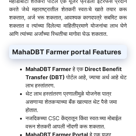
महाडीबीटी शेतकरी पोर्टल एक यूजर फ्रेंडली इंटरफेस प्रदान
करते जेथे महाराष्ट्रातील शेतकरी स्वतःचे खाते तयार करू
शकतात, अर्ज भरू शकतात, आवश्यक कागदपत्रे सबमिट करू
शकतात व त्यांच्या दिलेल्या माहितीप्रमाणे योजनांचा लाभ घेणे
आणि त्यांच्या अर्जांच्या स्थितीचा मागोवा घेऊ शकतात.
MahaDBT Farmer portal
Features
MahaDBT Farmer
हे एक
Direct Benefit
Transfer (DBT)
पोर्टल आहे, ज्याचा अर्थ आहे थेट
लाभ हस्तांतरण.
थेट लाभ हस्तांतरण प्रणालीमुळे योजनेस पात्र
असणाऱ्या शेतकऱ्याच्या बँक खात्यात थेट पैसे जमा
होतात.
नजदिकच्या CSC केंद्रातून किंवा स्वतःच्या मोबाईल
वरून शेतकरी आपली नोंदणी करू शकतात.
MahaDBT Farmer Portal
हे एक यूजर