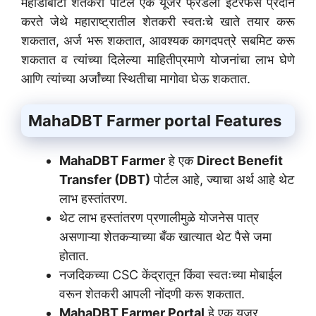
महाडीबीटी शेतकरी पोर्टल एक यूजर फ्रेंडली इंटरफेस प्रदान
करते जेथे महाराष्ट्रातील शेतकरी स्वतःचे खाते तयार करू
शकतात, अर्ज भरू शकतात, आवश्यक कागदपत्रे सबमिट करू
शकतात व त्यांच्या दिलेल्या माहितीप्रमाणे योजनांचा लाभ घेणे
आणि त्यांच्या अर्जांच्या स्थितीचा मागोवा घेऊ शकतात.
MahaDBT Farmer portal
Features
MahaDBT Farmer
हे एक
Direct Benefit
Transfer (DBT)
पोर्टल आहे, ज्याचा अर्थ आहे थेट
लाभ हस्तांतरण.
थेट लाभ हस्तांतरण प्रणालीमुळे योजनेस पात्र
असणाऱ्या शेतकऱ्याच्या बँक खात्यात थेट पैसे जमा
होतात.
नजदिकच्या CSC केंद्रातून किंवा स्वतःच्या मोबाईल
वरून शेतकरी आपली नोंदणी करू शकतात.
MahaDBT Farmer Portal
हे एक यूजर