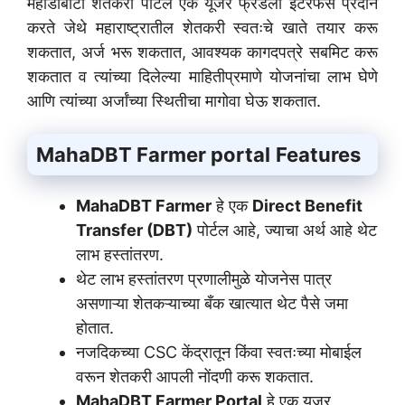
महाडीबीटी शेतकरी पोर्टल एक यूजर फ्रेंडली इंटरफेस प्रदान
करते जेथे महाराष्ट्रातील शेतकरी स्वतःचे खाते तयार करू
शकतात, अर्ज भरू शकतात, आवश्यक कागदपत्रे सबमिट करू
शकतात व त्यांच्या दिलेल्या माहितीप्रमाणे योजनांचा लाभ घेणे
आणि त्यांच्या अर्जांच्या स्थितीचा मागोवा घेऊ शकतात.
MahaDBT Farmer portal
Features
MahaDBT Farmer
हे एक
Direct Benefit
Transfer (DBT)
पोर्टल आहे, ज्याचा अर्थ आहे थेट
लाभ हस्तांतरण.
थेट लाभ हस्तांतरण प्रणालीमुळे योजनेस पात्र
असणाऱ्या शेतकऱ्याच्या बँक खात्यात थेट पैसे जमा
होतात.
नजदिकच्या CSC केंद्रातून किंवा स्वतःच्या मोबाईल
वरून शेतकरी आपली नोंदणी करू शकतात.
MahaDBT Farmer Portal
हे एक यूजर