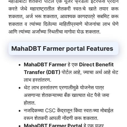
महाडीबीटी शेतकरी पोर्टल एक यूजर फ्रेंडली इंटरफेस प्रदान
करते जेथे महाराष्ट्रातील शेतकरी स्वतःचे खाते तयार करू
शकतात, अर्ज भरू शकतात, आवश्यक कागदपत्रे सबमिट करू
शकतात व त्यांच्या दिलेल्या माहितीप्रमाणे योजनांचा लाभ घेणे
आणि त्यांच्या अर्जांच्या स्थितीचा मागोवा घेऊ शकतात.
MahaDBT Farmer portal
Features
MahaDBT Farmer
हे एक
Direct Benefit
Transfer (DBT)
पोर्टल आहे, ज्याचा अर्थ आहे थेट
लाभ हस्तांतरण.
थेट लाभ हस्तांतरण प्रणालीमुळे योजनेस पात्र
असणाऱ्या शेतकऱ्याच्या बँक खात्यात थेट पैसे जमा
होतात.
नजदिकच्या CSC केंद्रातून किंवा स्वतःच्या मोबाईल
वरून शेतकरी आपली नोंदणी करू शकतात.
MahaDBT Farmer Portal
हे एक यूजर